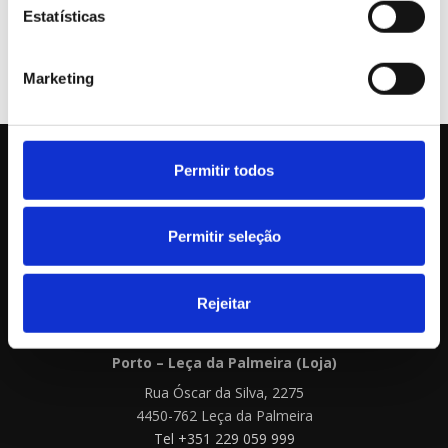
Estatísticas
Marketing
Permitir todos
MANTENHA-SE ACTUALIZADO
Permitir seleção
Rejeitar
Porto – Leça da Palmeira (Loja)
Rua Óscar da Silva, 2275
4450-762 Leça da Palmeira
Tel +351 229 059 999